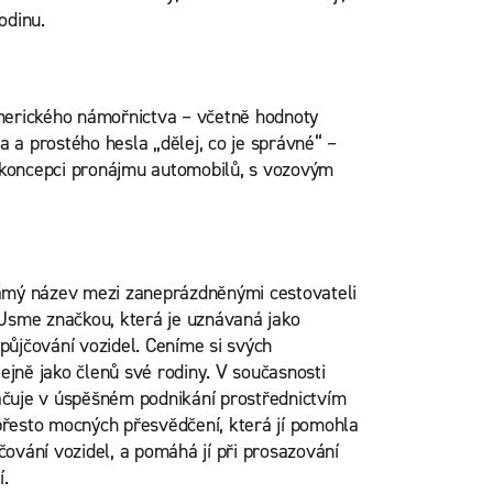
odinu.
amerického námořnictva – včetně hodnoty
 a prostého hesla „dělej, co je správné“ –
koncepci pronájmu automobilů, s vozovým
námý název mezi zaneprázdněnými cestovateli
 Jsme značkou, která je uznávaná jako
půjčování vozidel. Ceníme si svých
jně jako členů své rodiny. V současnosti
ačuje v úspěšném podnikání prostřednictvím
přesto mocných přesvědčení, která jí pomohla
čování vozidel, a pomáhá jí při prosazování
í.