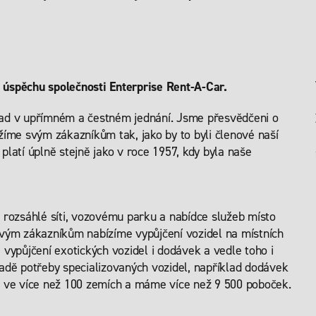
em úspěchu společnosti Enterprise Rent-A-Car.
lad v upřímném a čestném jednání. Jsme přesvědčeni o
žíme svým zákazníkům tak, jako by to byli členové naší
latí úplně stejně jako v roce 1957, kdy byla naše
 rozsáhlé síti, vozovému parku a nabídce služeb místo
Svým zákazníkům nabízíme vypůjčení vozidel na místních
), vypůjčení exotických vozidel i dodávek a vedle toho i
adě potřeby specializovaných vozidel, například dodávek
me ve více než 100 zemích a máme více než 9 500 poboček.