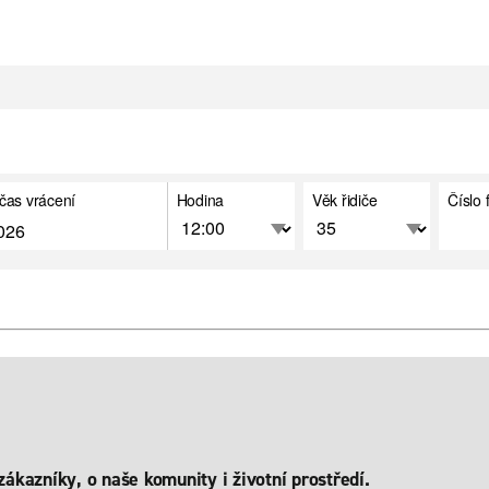
čas vrácení
Hodina
Věk řidiče
Číslo 
kazníky, o naše komunity i životní prostředí.