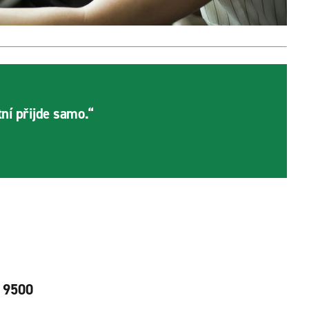
tní přijde samo.“
9500