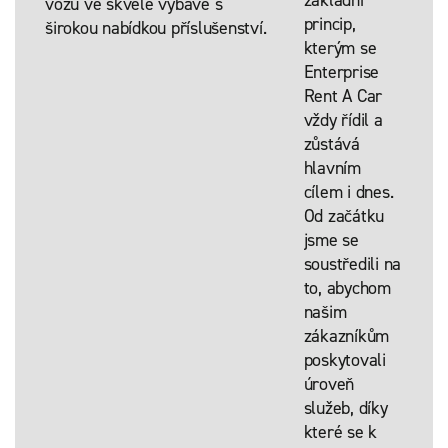
základní
vozů ve skvělé výbavě s
princip,
širokou nabídkou příslušenství.
kterým se
Enterprise
Rent A Car
vždy řídil a
zůstává
hlavním
cílem i dnes.
Od začátku
jsme se
soustředili na
to, abychom
našim
zákazníkům
poskytovali
úroveň
služeb, díky
které se k