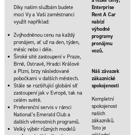
a nízké ceny,
Díky našim službám budete
Enterprise
moci Vy a Vaši zaměstnanci
Rent A Car
využít například:
nabízí
výhodné
Zvýhodněnou cenu na každý
programy
pronájem, ať už na den, týden,
pronájmu
měsíc nebo i déle.
vozů.
Široké sítě zastoupení v Praze,
Brně, Ostravě, Hradci Králové
a Plzni, brzy následované
Náš závazek
pobočkami v dalších městech.
zákaznické
Stále se rozšířující globání síť
spokojenosti
zastoupení jak v Evropě, tak na
Kompletní
celém světě.
spokojenost
Preferenční servis v rámci
našich
National’s Emerald Club a
zákazníků.
dalších věrnostních programů.
Toto je
Velký výběr různých modelů