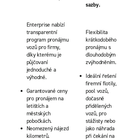
sazby.
Enterprise nabízí
transparentní
Flexibilita
program pronájmu
krátkodobého
vozů pro firmy,
pronájmu s
díky kterému je
dlouhodobým
půjčovaní
zvýhodněním.
jednoduché a
Ideální řešení
výhodné.
firemní flotily,
Garantované ceny
pool vozů,
pro pronájem na
dočasně
letištích a
přidělených
městských
vozů, pro
pobočkách.
stážisty nebo
Neomezený nájezd
jako náhrada
kilometrů.
při čekání na