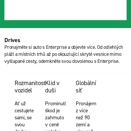
Drives
Pronajměte si auto s Enterprise a objevte více. Od odlehlých
pláží a místních trhů až po okouzlující skryté vesnice mimo
vyšlapané cesty, odemkněte svou dovolenou s Enterprise.
Rozmanitost
Klid v
Globální
vozidel
duši
síť
Ať už
Prominutí
Pronájem
cestujete
škod je
z více
sami, se
zahrnuto
než 90
svou
v ceně
zemí a