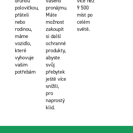
druhou
vašeho
více než
polovičkou,
pronájmu.
9 500
přáteli
Máte
míst po
nebo
možnost
celém
rodinou,
zakoupit
světě.
máme
si další
vozidlo,
ochranné
které
produkty,
vyhovuje
abyste
vašim
svůj
potřebám
přebytek
ještě více
snížili,
pro
naprostý
klid.