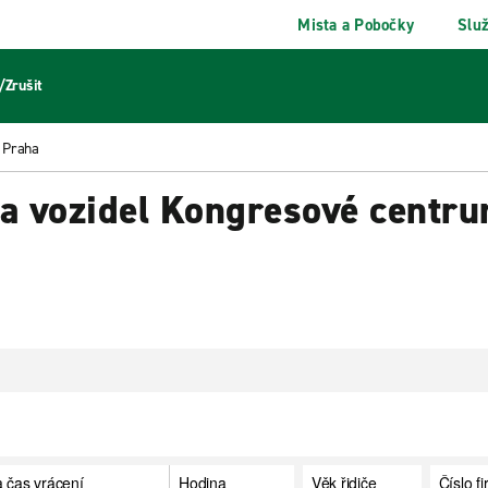
Mista a Pobočky
Slu
/Zrušit
 Praha
a vozidel Kongresové centr
 čas vrácení
Hodina
Věk řidiče
Číslo f