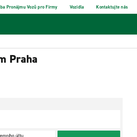
žba Pronájmu Vozů pro Firmy
Vozidla
Kontaktujte nás
um Praha
iremního účtu