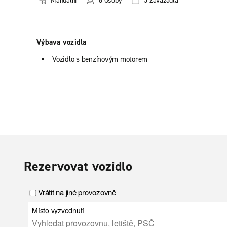
Manuální
8 Osoby
5 Zavazadla
Výbava vozidla
Vozidlo s benzínovým motorem
Rezervovat vozidlo
Vrátit na jiné provozovně
Místo vyzvednutí